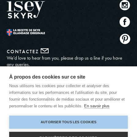
CONTACTEZ
We'd love to hear from you, please drop us a line if you have
any queries.
ADRESSE
À propos des cookies sur ce site
548, Boulevard Georges Courteline
Nous utilisons les cookies pour collecter et analyser des
06 250
informations sur les performances et l'utilisation du site, pour
Mougins, France
fournir des fonctionnalités de médias sociaux et pour améliorer et
+33 7 64 01 58 73
personnaliser le contenu et les publicités.
En savoir plus
+33 6 28 18 02 55
consommateur@nordicnutrition.fr
AUTORISER TOUS LES COOKIES