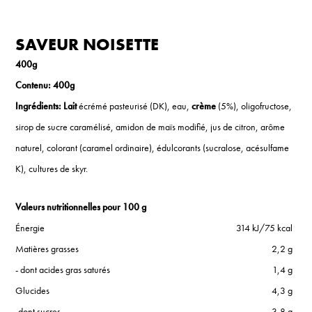
SAVEUR NOISETTE
400g
Contenu: 400g
Ingrédients: Lait
écrémé pasteurisé (DK), eau,
crème
(5%), oligofructose,
sirop de sucre caramélisé, amidon de maïs modifié, jus de citron, arôme
naturel, colorant (caramel ordinaire), édulcorants (sucralose, acésulfame
K), cultures de skyr.
Valeurs nutritionnelles pour 100 g
Énergie
314 kJ/75 kcal
Matières grasses
2,2 g
- dont acides gras saturés
1,4 g
Glucides
4,3 g
-dont sucres
3,8 g