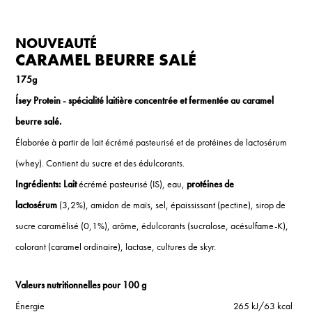
NOUVEAUTÉ
CARAMEL BEURRE SALÉ
175g
Ísey Protein - spécialité laitière concentrée et fermentée au caramel
beurre salé.
Élaborée à partir de lait écrémé pasteurisé et de protéines de lactosérum
(whey). Contient du sucre et des édulcorants.
Ingrédients: Lait
écrémé pasteurisé (IS), eau,
protéines de
lactosérum
(3,2%), amidon de maïs, sel, épaississant (pectine), sirop de
sucre caramélisé (0,1%), arôme, édulcorants (sucralose, acésulfame-K),
colorant (caramel ordinaire), lactase, cultures de skyr.
Valeurs nutritionnelles pour 100 g
Énergie
265 kJ/63 kcal