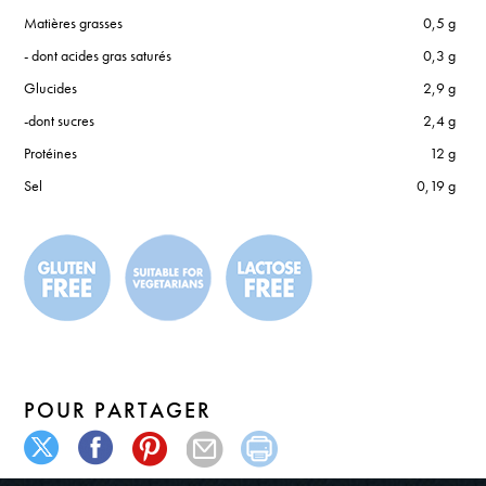
Matières grasses
0,5 g
- dont acides gras saturés
0,3 g
Glucides
2,9 g
-dont sucres
2,4 g
Protéines
12 g
Sel
0,19 g
POUR PARTAGER