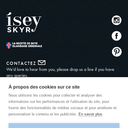
CONTACTEZ
We'd love to hear from you, please drop us a line if you have
any queries.
ADRESSE
À propos des cookies sur ce site
548, Boulevard Georges Courteline
Nous utilisons les cookies pour collecter et analyser des
06 250
informations sur les performances et l'utilisation du site, pour
Mougins, France
fournir des fonctionnalités de médias sociaux et pour améliorer et
+33 7 64 01 58 73
personnaliser le contenu et les publicités.
En savoir plus
+33 6 28 18 02 55
consommateur@nordicnutrition.fr