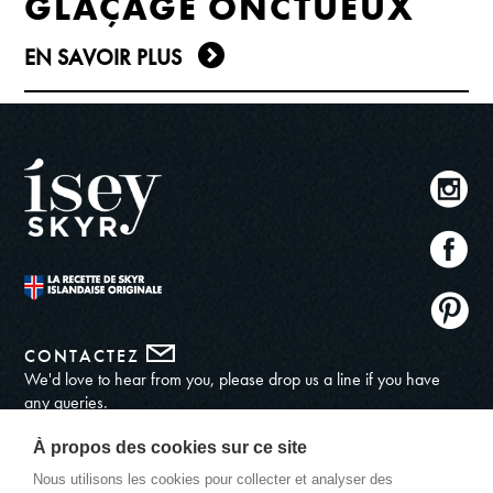
GLAÇAGE ONCTUEUX
EN SAVOIR PLUS
CONTACTEZ
We'd love to hear from you, please drop us a line if you have
any queries.
ADRESSE
À propos des cookies sur ce site
548, Boulevard Georges Courteline
Nous utilisons les cookies pour collecter et analyser des